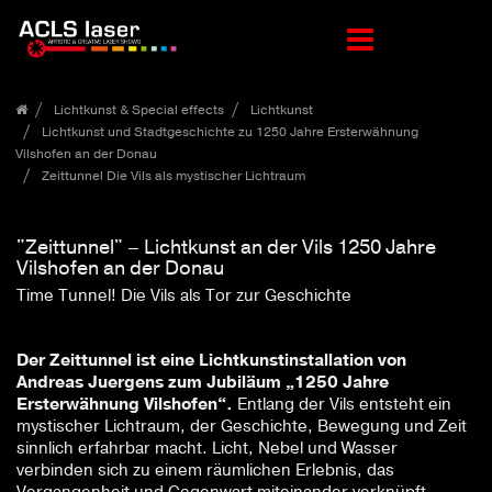
Zum
Lichtkunst & Special effects
Lichtkunst
Inhalt
Lichtkunst und Stadtgeschichte zu 1250 Jahre Ersterwähnung
springen
Vilshofen an der Donau
Zeittunnel Die Vils als mystischer Lichtraum
"Zeittunnel" – Lichtkunst an der Vils 1250 Jahre
Vilshofen an der Donau
Time Tunnel! Die Vils als Tor zur Geschichte
Der Zeittunnel ist eine Lichtkunstinstallation von
Andreas Juergens zum Jubiläum „1250 Jahre
Ersterwähnung Vilshofen“.
Entlang der Vils entsteht ein
mystischer Lichtraum, der Geschichte, Bewegung und Zeit
sinnlich erfahrbar macht. Licht, Nebel und Wasser
verbinden sich zu einem räumlichen Erlebnis, das
Vergangenheit und Gegenwart miteinander verknüpft.