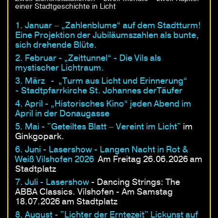
einer Stadtgeschichte in Licht
1. Januar – „Zahlenblume“ auf dem Stadtturm!
Eine Projektion der Jubiläumszahlen als bunte,
sich drehende Blüte.
2. Februar - „Zeittunnel“ - Die Vils als
mystischer Lichtraum.
3. März - „Turm aus Licht und Erinnerung“
- Stadtpfarrkirche St. Johannes derTäufer
4. April - „Historisches Kino“ jeden Abend im
April in der Donaugasse
5. Mai - "Geteiltes Blatt – Vereint im Licht"
im
Ginkgopark.
6. Juni - Lasershow - Langen Nacht in Rot &
Weiß Vilshofen 2026
Am Freitag 26.06.2026 am
Stadtplatz
7. Juli - Lasershow
- Dancing Strings: The
ABBA Classics. Vilshofen - Am Samstag
18.07.2026 am Stadtplatz
8. August - "Lichter der Erntezeit" Lickunst auf