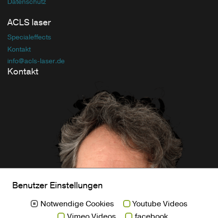
Datenschutz
ACLS laser
Specialeffects
Kontakt
info
@acls-laser
.de
Kontakt
Benutzer Einstellungen
Notwendige Cookies
Youtube Videos
Vimeo Videos
facebook