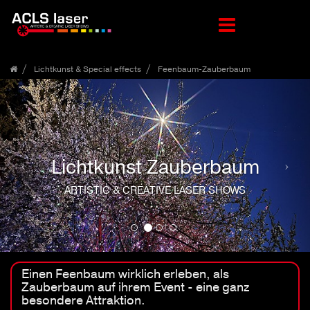
Zum
Lichtkunst & Special effects
Feenbaum-Zauberbaum
Inhalt
springen
Lichtkunst Zauberbaum
ARTISTIC & CREATIVE LASER SHOWS
Einen Feenbaum wirklich erleben, als
Zauberbaum auf ihrem Event - eine ganz
besondere Attraktion.