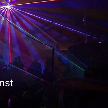
 Events
ige Lasershow in