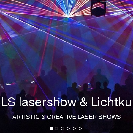
asershows für open air
ARTISTIC & CREATIVE LASER SHOWS
chauer genossen zum Jahreswechsel eine ries
der Landshuter Fußgängerzone.