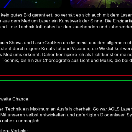
ein gutes Bild garantiert, so verhält es sich auch mit dem Laser.
us dem Medium Laser ein Kunstwerk der Sinne. Die Einzigartig
und - die Technik tritt dabei für den zusehenden und zuhörenden
LaserShows und LaserGrafiken an die meist aus den allgemein ü
teht durch eigene Kreativität und Visionen, die Wirklichkeit we
es Mediums erkennt. Daher konzipiere ich als Lichtkünstler mein
Technik, bis hin zur Choreografie aus Licht und Musik, die bei
 zweite Chance.
er-Technik ein Maximum an Ausfallsicherheit. So war ACLS Laser
it unseren selbst entwickelten und gefertigten Diodenlaser-Sys
 nahezu unmöglich.
ere Vorteile: