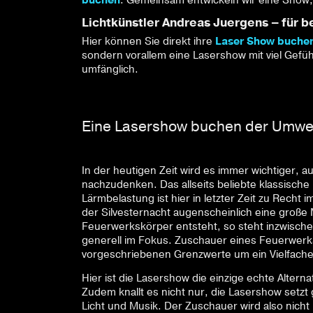
buchen
. Gemeinsam entwickeln wir eine Show, 
Lichtkünstler Andreas Juergens – für 
Hier können Sie direkt ihre
Laser Show buche
sondern vorallem eine Lasershow mit viel Gefühl
umfänglich.
Eine Lasershow buchen der Umwel
In der heutigen Zeit wird es immer wichtiger, 
nachzudenken. Das allseits beliebte klassisch
Lärmbelastung ist hier in letzter Zeit zu Recht
der Silvesternacht augenscheinlich eine große 
Feuerwerkskörper entsteht, so steht inzwisch
generell im Fokus. Zuschauer eines Feuerwerks
vorgeschriebenen Grenzwerte um ein Vielfache
Hier ist die Lasershow die einzige echte Alterna
Zudem knallt es nicht nur, die Lasershow setz
Licht und Musik. Der Zuschauer wird also nicht 