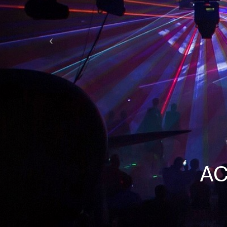
ACLS l
Zehntausend Zus