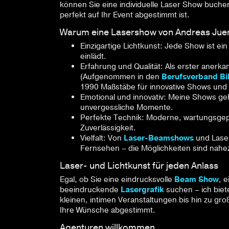
können Sie eine individuelle Laser Show buch
perfekt auf Ihr Event abgestimmt ist.
Warum eine Lasershow von Andreas Jue
Einzigartige Lichtkunst: Jede Show ist 
einlädt.
Erfahrung und Qualität: Als erster anerk
(Aufgenommen in den
Berufsverband Bil
1990 Maßstäbe für innovative Shows und 
Emotional und innovativ: Meine Shows ge
unvergessliche Momente.
Perfekte Technik: Moderne, wartungsgep
Zuverlässigkeit.
Vielfalt: Von
Laser-Beamshows
und Laser
Fernsehen – die Möglichkeiten sind nahe
Laser- und Lichtkunst für jeden Anlass
Egal, ob Sie eine eindrucksvolle
Beam Show
, e
beeindruckende
Lasergrafik
suchen – ich biet
kleinen, intimen Veranstaltungen bis hin zu gro
Ihre Wünsche abgestimmt.
Agenturen willkommen