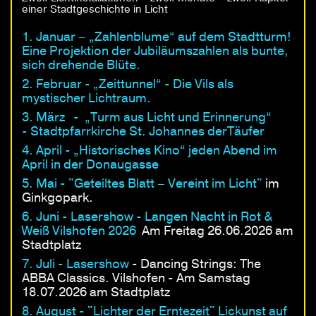
einer Stadtgeschichte in Licht
1. Januar – „Zahlenblume“ auf dem Stadtturm!
Eine Projektion der Jubiläumszahlen als bunte,
sich drehende Blüte.
2. Februar - „Zeittunnel“ - Die Vils als
mystischer Lichtraum.
3. März - „Turm aus Licht und Erinnerung“
- Stadtpfarrkirche St. Johannes derTäufer
4. April - „Historisches Kino“ jeden Abend im
April in der Donaugasse
5. Mai - "Geteiltes Blatt – Vereint im Licht"
im
Ginkgopark.
6. Juni - Lasershow - Langen Nacht in Rot &
Weiß Vilshofen 2026
Am Freitag 26.06.2026 am
Stadtplatz
7. Juli - Lasershow
- Dancing Strings: The
ABBA Classics. Vilshofen - Am Samstag
18.07.2026 am Stadtplatz
8. August - "Lichter der Erntezeit" Lickunst auf