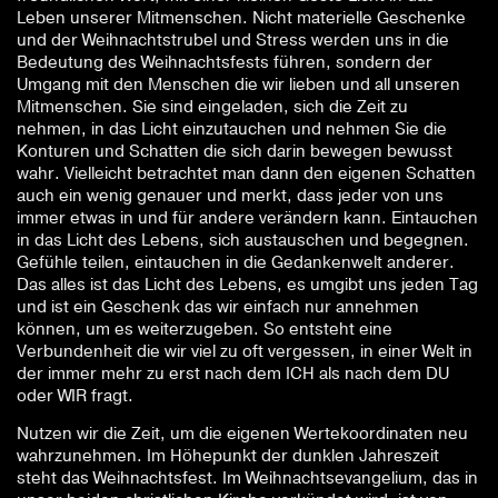
Bedeutung des Weihnachtsfests führen, sondern der
Umgang mit den Menschen die wir lieben und all unseren
Mitmenschen. Sie sind eingeladen, sich die Zeit zu
nehmen, in das Licht einzutauchen und nehmen Sie die
Konturen und Schatten die sich darin bewegen bewusst
wahr. Vielleicht betrachtet man dann den eigenen Schatten
auch ein wenig genauer und merkt, dass jeder von uns
immer etwas in und für andere verändern kann. Eintauchen
in das Licht des Lebens, sich austauschen und begegnen.
Gefühle teilen, eintauchen in die Gedankenwelt anderer.
Das alles ist das Licht des Lebens, es umgibt uns jeden Tag
und ist ein Geschenk das wir einfach nur annehmen
können, um es weiterzugeben. So entsteht eine
Verbundenheit die wir viel zu oft vergessen, in einer Welt in
der immer mehr zu erst nach dem ICH als nach dem DU
oder WIR fragt.
Nutzen wir die Zeit, um die eigenen Wertekoordinaten neu
wahrzunehmen. Im Höhepunkt der dunklen Jahreszeit
steht das Weihnachtsfest. Im Weihnachtsevangelium, das in
unser beiden christlichen Kirche verkündet wird, ist von
diesem Licht die Rede: „.. das Leben war das Licht des
Menschen. Und das Licht leuchtet in der Finsternis und die